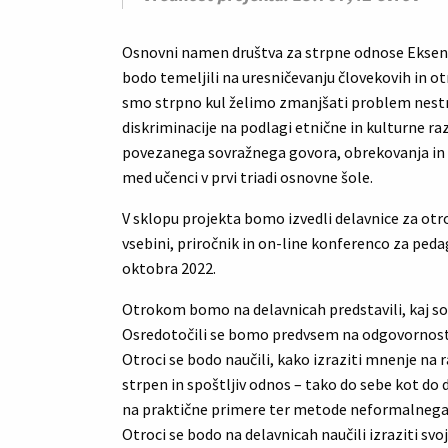
Osnovni namen društva za strpne odnose Eksena 
bodo temeljili na uresničevanju človekovih in o
smo strpno kul želimo zmanjšati problem nestr
diskriminacije na podlagi etnične in kulturne ra
povezanega sovražnega govora, obrekovanja in
med učenci v prvi triadi osnovne šole.
V sklopu projekta bomo izvedli delavnice za otro
vsebini, priročnik in on-line konferenco za ped
oktobra 2022.
Otrokom bomo na delavnicah predstavili, kaj so
Osredotočili se bomo predvsem na odgovornost 
Otroci se bodo naučili, kako izraziti mnenje na r
strpen in spoštljiv odnos – tako do sebe kot do 
na praktične primere ter metode neformalnega u
Otroci se bodo na delavnicah naučili izraziti svo