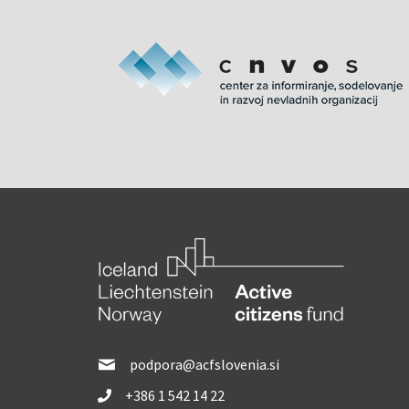
podpora@acfslovenia.si
+386 1 542 14 22