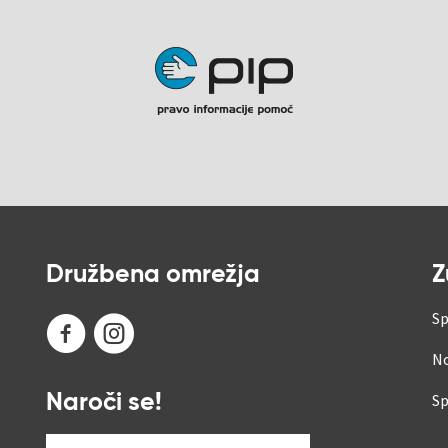
Družbena omrežja
Z
Sp
No
Sp
Naroči se!