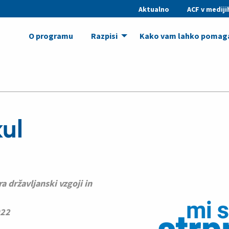
Aktualno
ACF v mediji
O programu
Razpisi
Kako vam lahko poma
ul
 državljanski vzgoji in
022