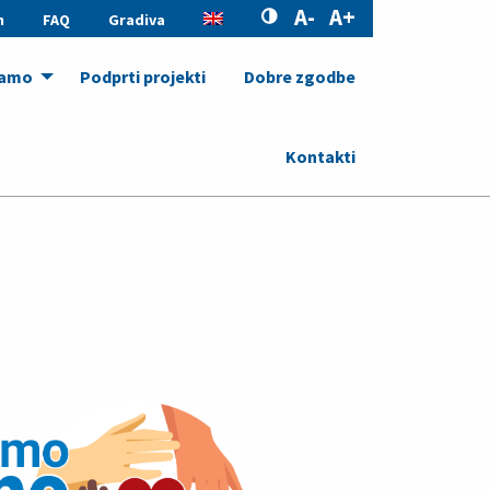
A-
A+
h
FAQ
Gradiva
gamo
Podprti projekti
Dobre zgodbe
Kontakti