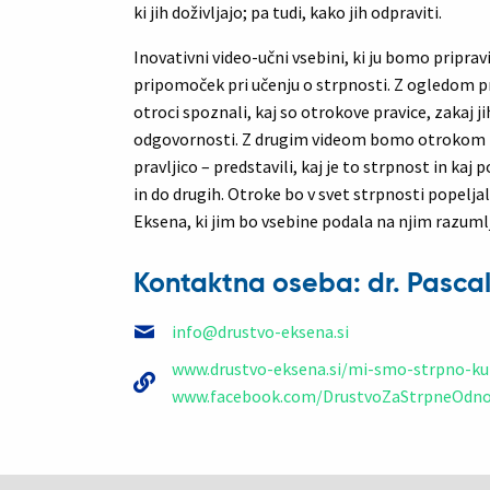
ki jih doživljajo; pa tudi, kako jih odpraviti.
Inovativni video-učni vsebini, ki ju bomo pripravi
pripomoček pri učenju o strpnosti. Z ogledom 
otroci spoznali, kaj so otrokove pravice, zakaj 
odgovornosti. Z drugim videom bomo otrokom na
pravljico – predstavili, kaj je to strpnost in ka
in do drugih. Otroke bo v svet strpnosti popeljal l
Eksena, ki jim bo vsebine podala na njim razumlj
Kontaktna oseba: dr. Pascal
info@drustvo-eksena.si
www.drustvo-eksena.si/mi-smo-strpno-ku
www.facebook.com/DrustvoZaStrpneOdn