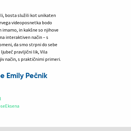
li, bosta služili kot unikaten
prvega videoposnetka bodo
jih imamo, in kakšne so njihove
 interaktiven način – s
j pomeni, da smo strpni do sebe
jubeč pravljični lik, Vila
iv način, s praktičnimi primeri.
e Emily Pečnik
l
oseEksena