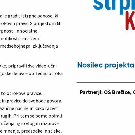
je graditi strpne odnose, ki
trokovih pravic. S projektom Mi
pnosti in socialne
znolikosti ter s tem
 medsebojnega izključevanja
Nosilec projekta
ke, pripravili dve video-učni
agoške delavce ob Tednu otroka
Partnerji: OŠ Brežice
 to otrokove pravice.
in pravico do svobode govora.
azlične načine in kako razviti
drugih. Pri tem se bomo opirali
čenja, igro vlog in razprave.
je mnenje, predsodke in stiske,